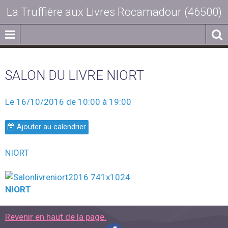
La Truffière aux Livres Rocamadour (46500)
SALON DU LIVRE NIORT
Le 16/10/2016
de 10:00
à 19:00
Ajouter au calendrier
NIORT
NIORT
Revenir en haut de la page.