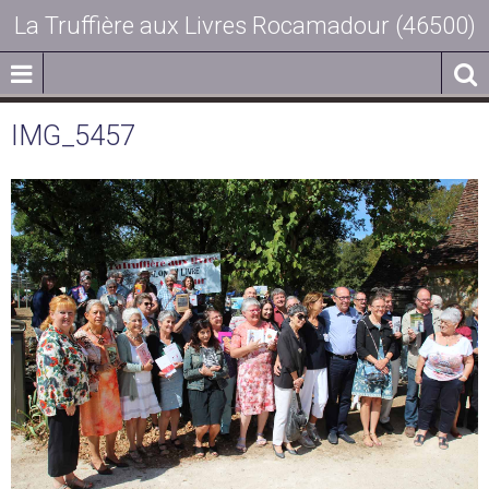
La Truffière aux Livres Rocamadour (46500)
IMG_5457