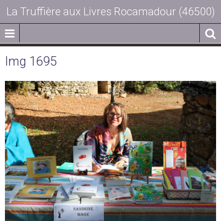
La Truffière aux Livres Rocamadour (46500)
Img 1695