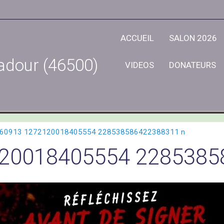
ACCUEIL
SALON 2026
adour (46500)
VIDEOS
DONATEURS
60913 1272120018405554 228538586422388311 n
20018405554 2285385