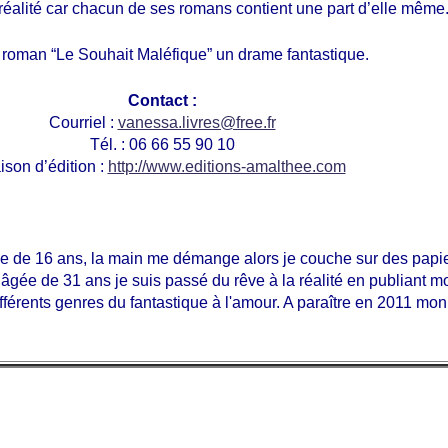
 réalité car chacun de ses romans contient une part d’elle même
 roman “Le Souhait Maléfique” un drame fantastique.
Contact :
Courriel :
vanessa.livres@free.fr
Tél. : 06 66 55 90 10
son d’édition :
http://www.editions-amalthee.com
'âge de 16 ans, la main me démange alors je couche sur des papie
 âgée de 31 ans je suis passé du rêve à la réalité en publiant 
différents genres du fantastique à l'amour. A paraître en 2011 m