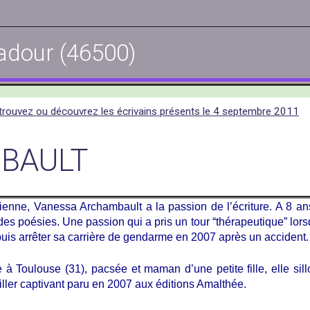
adour (46500)
trouvez ou découvrez les écrivains présents le 4 septembre 2011
MBAULT
sienne, Vanessa Archambault a la passion de l’écriture. A 8 
 des poésies. Une passion qui a pris un tour “thérapeutique” lorsq
uis arrêter sa carrière de gendarme en 2007 après un accident.
 à Toulouse (31), pacsée et maman d’une petite fille, elle sil
riller captivant paru en 2007 aux éditions Amalthée.