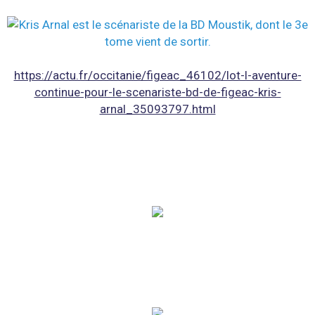
https://actu.fr/occitanie/figeac_46102/lot-l-aventure-
continue-pour-le-scenariste-bd-de-figeac-kris-
arnal_35093797.html