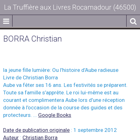
La Truffière aux Livres Rocamadour (46500)
BORRA Christian
la jeune fille lumière: Ou l’histoire d’Aube radieuse
Livre de Christian Borra
Aube va fêter ses 16 ans. Les festivités se préparent.
Toute sa famille s’apprête. Le roi lui-même est au
courant et complimentera Aube lors d’une réception
donnée à l’occasion de la course des guides et des
protecteurs. ...
Google Books
Date de publication originale
:
1 septembre 2012
Auteur
:
Christian Borra