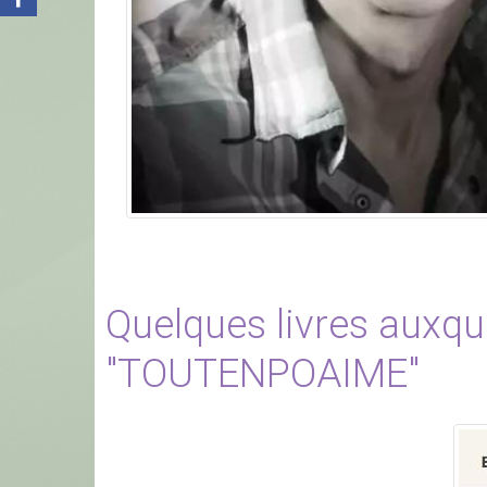
Quelques livres auxque
"TOUTENPOAIME"