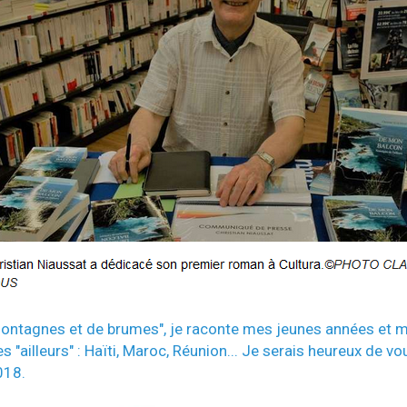
ontagnes et de brumes", je raconte mes jeunes années et m
ailleurs" : Haïti, Maroc, Réunion... Je serais heureux de vou
18.