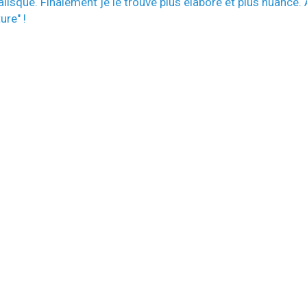
alisque. Finalement je le trouve plus élaboré et plus nuancé. 
ure" !